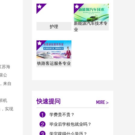
新能源汽车技术专
护理
业
铁路客运服务专业
江苏海
限公
，来自
班机
快速提问
MORE >
兴，实现
1
学费贵不贵？
2
毕业后学校包就业吗？
3
学完获得什么学历？