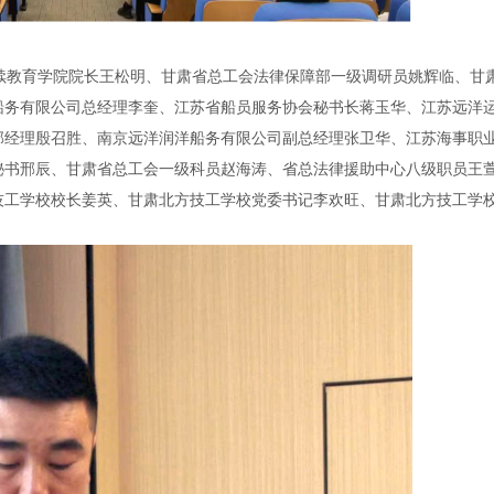
续教育学院院长王松明、甘肃省总工会法律保障部一级调研员姚辉临、甘
船务有限公司总经理李奎、江苏省船员服务协会秘书长蒋玉华、江苏远洋
部经理殷召胜、南京远洋润洋船务有限公司副总经理张卫华、江苏海事职
秘书邢辰、甘肃省总工会一级科员赵海涛、省总法律援助中心八级职员王
技工学校校长姜英、甘肃北方技工学校党委书记李欢旺、甘肃北方技工学