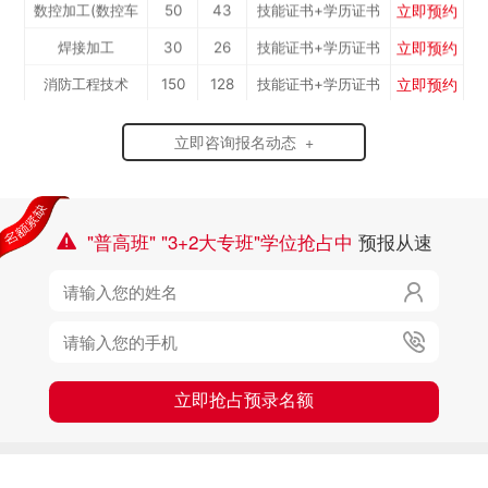
立即预约
数控加工(数控车
50
43
技能证书+学历证书
立即预约
焊接加工
30
26
技能证书+学历证书
工）
立即预约
消防工程技术
150
128
技能证书+学历证书
立即预约
农业机械运维
30
26
技能证书+学历证书
立即咨询报名动态 +
立即预约
通信运营服务
30
26
技能证书+学历证书
立即预约
计算机应用与维修
50
43
技能证书+学历证书
立即预约
幼儿教育
150
128
技能证书+学历证书
"普高班" "3+2大专班"学位抢占中
预报从速

立即预约
轨道交通车辆运检
50
43
技能证书+学历证书

立即预约
铁路客运服务
150
128
技能证书+学历证书
立即预约

新能源汽车技术
150
128
技能证书+学历证书
立即预约
公路施工与养护
30
26
技能证书+学历证书
立即抢占预录名额