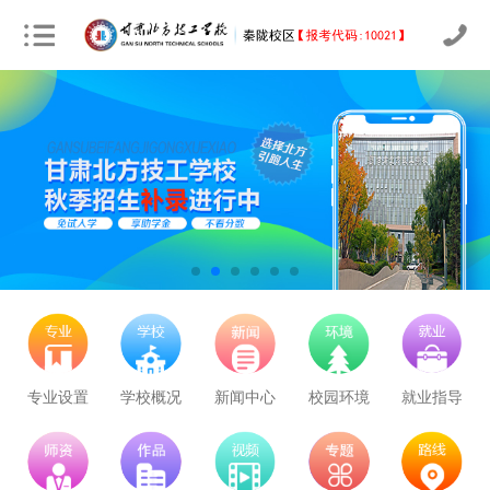
立即预约
农业机械运维
30
26
技能证书+学历证书
立即预约
通信运营服务
30
26
技能证书+学历证书
立即预约
计算机应用与维修
50
43
技能证书+学历证书
立即预约
幼儿教育
150
128
技能证书+学历证书
专业设置
学校概况
新闻中心
校园环境
就业指导
立即预约
轨道交通车辆运检
50
43
技能证书+学历证书
立即预约
铁路客运服务
150
128
技能证书+学历证书
立即预约
新能源汽车技术
150
128
技能证书+学历证书