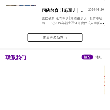
月26日，甘肃北方技工学校军事训练基地
——当青春邂逅“橄榄绿”，会擦出怎样的火
国防教育 迷彩军训│踏铿锵步伐，赴青春征途 ——记2024年新生军训开营仪式...
2024-08-26
花？...
国防教育 迷彩军训│踏铿锵步伐，赴青春征
途——记2024年新生军训开营仪式人间骄阳
正好少年风华正茂在丰收正酿的八月甘肃北
方技工学校迎来了2024级萌新们在盛夏与金
秋的交界处在青春与迷彩的邂逅里24级萌...
查看更多动态 +
联系我们