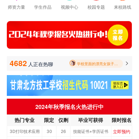
立即预约
公路施工与养护
30
26
技能证书+学历证书
师资力量
学生作品
视频中心
校园专题
来校路线
学校里面的漂亮女孩子多不多呀
立即预约
电子商务
30
26
技能证书+学历证书
报名要带哪些东西
立即预约
电梯工程技术
30
26
技能证书+学历证书
毕业以后的就业率怎么样呀
立即预约
工业机器人运维
50
43
技能证书+学历证书
立即预约
电子技术应用
50
43
技能证书+学历证书
学校环境怎么样啊 视频上看上去还挺不 错的 有实地去看过的么
立即预约
美容美发
50
43
技能证书+学历证书
4682
人正在热聊

学校里面的漂亮女孩子多不多呀
立即预约
烹饪(中西式面点)
40
34
技能证书+学历证书
报名要带哪些东西
立即预约
烹饪(中式烹调)
40
34
技能证书+学历证书
立即预约
健康服务与管理
40
34
技能证书+学历证书
立即预约
护理
90
77
技能证书+学历证书
2024年秋季报名火热进行中
立即预约
化工工艺
30
26
技能证书+学历证书
热门专业
限定
仅剩
毕业可获得
限时报名
立即预约
机电一体化技术
50
43
技能证书+学历证书
立即预约
3D打印技术应用
30
26
技能证书+学历证书