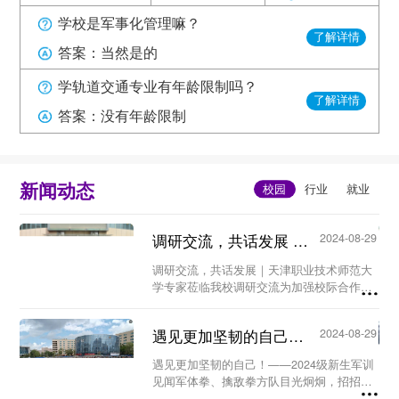
学校是军事化管理嘛？
了解详情
答案：当然是的
学轨道交通专业有年龄限制吗？
了解详情
答案：没有年龄限制
新闻动态
调研交流，共话发展 ｜天津职业技术师范大学专家莅临我校...
2024-08-29
调研交流，共话发展｜天津职业技术师范大
学专家莅临我校调研交流为加强校际合作，
优化师资队伍，提高教育教学质量，构建新
型人才培养机制。8月26日上午，天津职业
遇见更加坚韧的自己！ ——2024级新生军训见闻...
2024-08-29
技术师范大学工程实训中心暨世界技能大赛
中国（天...
遇见更加坚韧的自己！——2024级新生军训
见闻军体拳、擒敌拳方队目光炯炯，招招到
位；匕首操方队身形矫健，动作凌厉……8