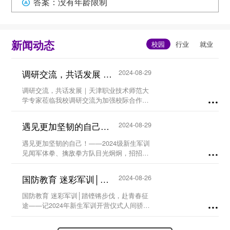
答案：没有年龄限制
新闻动态
调研交流，共话发展 ｜天津职业技术师范大学专家莅临我校...
2024-08-29
调研交流，共话发展｜天津职业技术师范大
学专家莅临我校调研交流为加强校际合作，
优化师资队伍，提高教育教学质量，构建新
型人才培养机制。8月26日上午，天津职业
遇见更加坚韧的自己！ ——2024级新生军训见闻...
2024-08-29
技术师范大学工程实训中心暨世界技能大赛
中国（天...
遇见更加坚韧的自己！——2024级新生军训
见闻军体拳、擒敌拳方队目光炯炯，招招到
位；匕首操方队身形矫健，动作凌厉……8
月26日，甘肃北方技工学校军事训练基地
国防教育 迷彩军训│踏铿锵步伐，赴青春征途 ——记2024年新生军训开营仪式...
2024-08-26
——当青春邂逅“橄榄绿”，会擦出怎样的火
花？...
国防教育 迷彩军训│踏铿锵步伐，赴青春征
途——记2024年新生军训开营仪式人间骄阳
正好少年风华正茂在丰收正酿的八月甘肃北
方技工学校迎来了2024级萌新们在盛夏与金