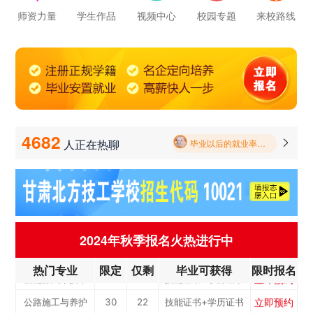
师资力量
学生作品
视频中心
校园专题
来校路线
学校里面的漂亮女孩子多不多呀
报名要带哪些东西
立即预约
农业机械运维
30
22
技能证书+学历证书
4682
人正在热聊

毕业以后的就业率怎么样呀
立即预约
通信运营服务
30
22
技能证书+学历证书
学校环境怎么样啊 视频上看上去还挺不 错的 有实地去看过的么
立即预约
计算机应用与维修
50
36
技能证书+学历证书
立即预约
幼儿教育
150
108
技能证书+学历证书
学校里面的漂亮女孩子多不多呀
立即预约
轨道交通车辆运检
50
36
技能证书+学历证书
2024年秋季报名火热进行中
报名要带哪些东西
立即预约
铁路客运服务
150
108
技能证书+学历证书
热门专业
限定
仅剩
毕业可获得
限时报名
立即预约
新能源汽车技术
150
108
技能证书+学历证书
立即预约
公路施工与养护
30
22
技能证书+学历证书