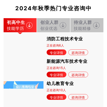
立即预约
焊接加工
30
22
技能证书+学历证书
工）
2024年秋季热门专业咨询中
立即预约
消防工程技术
150
108
技能证书+学历证书
立即预约
农业机械运维
30
22
技能证书+学历证书
初高中生
创业人群
待业人群
立即预约
通信运营服务
30
22
技能证书+学历证书
技能学历
创业优选
技能精修
立即预约
计算机应用与维修
50
36
技能证书+学历证书
消防工程技术专业
立即预约
幼儿教育
150
108
技能证书+学历证书
6
正在咨询
人
立即预约
轨道交通车辆运检
50
36
技能证书+学历证书
专业详情
咨询详情
立即预约
铁路客运服务
150
108
技能证书+学历证书
新能源汽车技术专业
立即预约
新能源汽车技术
150
108
技能证书+学历证书
15
正在咨询
人
立即预约
公路施工与养护
30
22
技能证书+学历证书
专业详情
咨询详情
幼儿教育专业
10
正在咨询
人
专业详情
咨询详情