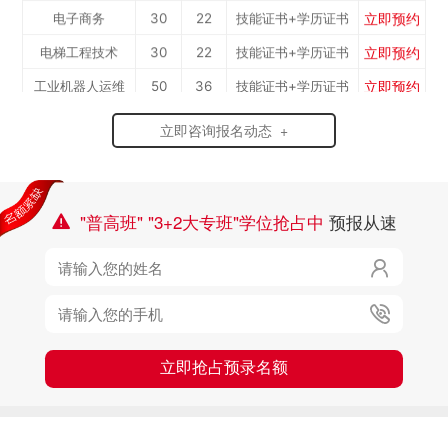
立即预约
电子商务
30
22
技能证书+学历证书
立即预约
电梯工程技术
30
22
技能证书+学历证书
立即预约
工业机器人运维
50
36
技能证书+学历证书
立即预约
电子技术应用
50
36
技能证书+学历证书
立即咨询报名动态 +
立即预约
美容美发
50
36
技能证书+学历证书
立即预约
烹饪(中西式面点)
40
29
技能证书+学历证书
立即预约
烹饪(中式烹调)
40
29
技能证书+学历证书
"普高班" "3+2大专班"学位抢占中
预报从速

立即预约
健康服务与管理
40
29
技能证书+学历证书

立即预约
护理
90
65
技能证书+学历证书

立即预约
化工工艺
30
22
技能证书+学历证书
立即预约
机电一体化技术
50
36
技能证书+学历证书
立即抢占预录名额
立即预约
3D打印技术应用
30
22
技能证书+学历证书
立即预约
数控加工(数控车
50
36
技能证书+学历证书