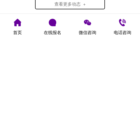
秋的交界处在青春与迷彩的邂逅里24级萌...
查看更多动态 +
联系我们
首页
在线报名
微信咨询
电话咨询
了解更多内容 +