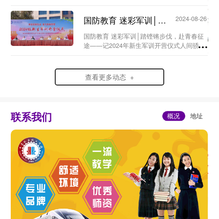
月26日，甘肃北方技工学校军事训练基地
——当青春邂逅“橄榄绿”，会擦出怎样的火
国防教育 迷彩军训│踏铿锵步伐，赴青春征途 ——记2024年新生军训开营仪式...
2024-08-26
花？...
国防教育 迷彩军训│踏铿锵步伐，赴青春征
途——记2024年新生军训开营仪式人间骄阳
正好少年风华正茂在丰收正酿的八月甘肃北
方技工学校迎来了2024级萌新们在盛夏与金
秋的交界处在青春与迷彩的邂逅里24级萌...
查看更多动态 +
联系我们