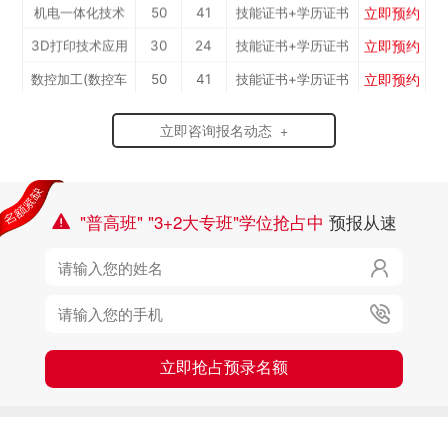
立即预约
机电一体化技术
50
41
技能证书+学历证书
立即预约
3D打印技术应用
30
24
技能证书+学历证书
立即预约
数控加工(数控车
50
41
技能证书+学历证书
立即预约
焊接加工
30
24
技能证书+学历证书
工）
立即咨询报名动态 +
立即预约
消防工程技术
150
122
技能证书+学历证书
立即预约
农业机械运维
30
24
技能证书+学历证书
立即预约
通信运营服务
30
24
技能证书+学历证书
"普高班" "3+2大专班"学位抢占中
预报从速

立即预约
计算机应用与维修
50
41
技能证书+学历证书

立即预约
幼儿教育
150
122
技能证书+学历证书

立即预约
轨道交通车辆运检
50
41
技能证书+学历证书
立即预约
铁路客运服务
150
122
技能证书+学历证书
立即抢占预录名额
立即预约
新能源汽车技术
150
122
技能证书+学历证书
立即预约
公路施工与养护
30
24
技能证书+学历证书