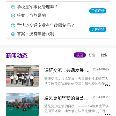
学校是军事化管理嘛？
了解详情
答案：当然是的
学轨道交通专业有年龄限制吗？
了解详情
答案：没有年龄限制
新闻动态
调研交流，共话发展 ｜天津职业技术师范大学专家莅临我校...
2024-08-29
调研交流，共话发展｜天津职业技术师范大
学专家莅临我校调研交流为加强校际合作，
优化师资队伍，提高教育教学质量，构建新
型人才培养机制。8月26日上午，天津职业
遇见更加坚韧的自己！ ——2024级新生军训见闻...
2024-08-29
技术师范大学工程实训中心暨世界技能大赛
中国（天...
遇见更加坚韧的自己！——2024级新生军训
见闻军体拳、擒敌拳方队目光炯炯，招招到
位；匕首操方队身形矫健，动作凌厉……8