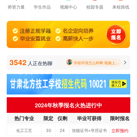
立即预约
铁路客运服务
150
122
技能证书+学历证书
师资力量
学生作品
视频中心
校园专题
来校路线
立即预约
新能源汽车技术
150
122
技能证书+学历证书
学校里面的漂亮女孩子多不多呀
立即预约
公路施工与养护
30
24
技能证书+学历证书
报名要带哪些东西
立即预约
电子商务
30
24
技能证书+学历证书
立即预约
电梯工程技术
30
24
技能证书+学历证书
毕业以后的就业率怎么样呀
立即预约
工业机器人运维
50
41
技能证书+学历证书
3542
人正在热聊

学校环境怎么样啊 视频上看上去还挺不 错的 有实地去看过的么
立即预约
电子技术应用
50
41
技能证书+学历证书
学校里面的漂亮女孩子多不多呀
立即预约
美容美发
50
41
技能证书+学历证书
立即预约
烹饪(中西式面点)
40
32
技能证书+学历证书
报名要带哪些东西
立即预约
烹饪(中式烹调)
40
32
技能证书+学历证书
2024年秋季报名火热进行中
立即预约
健康服务与管理
40
32
技能证书+学历证书
热门专业
限定
仅剩
毕业可获得
限时报名
立即预约
护理
90
73
技能证书+学历证书
立即预约
化工工艺
30
24
技能证书+学历证书