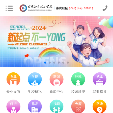
立即预约
农业机械运维
30
24
技能证书+学历证书
立即预约
通信运营服务
30
24
技能证书+学历证书
专业设置
学校概况
新闻中心
校园环境
就业指导
立即预约
计算机应用与维修
50
41
技能证书+学历证书
立即预约
幼儿教育
150
122
技能证书+学历证书
立即预约
轨道交通车辆运检
50
41
技能证书+学历证书