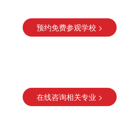
预约免费参观学校 >
在线咨询相关专业 >