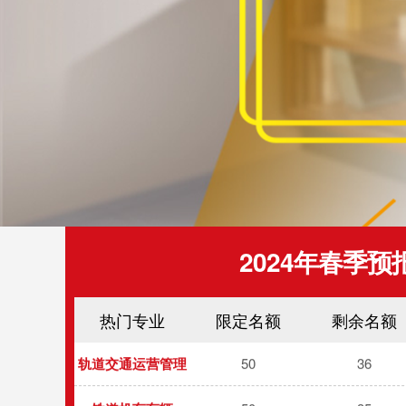
机电一体化技术
50
35
电气化铁道技术
50
38
学前教育
50
36
2024年春季预
铁道工程技术
50
36
热门专业
限定名额
剩余名额
轨道交通运营管理
50
36
铁道机车车辆
50
35