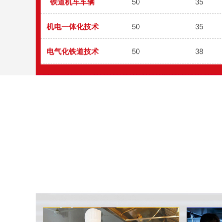
机电一体化技术
50
35
电气化铁道技术
50
38
学前教育
50
36
铁道工程技术
50
36
轨道交通运营管理
50
36
铁道机车车辆
50
35
机电一体化技术
50
35
电气化铁道技术
50
38