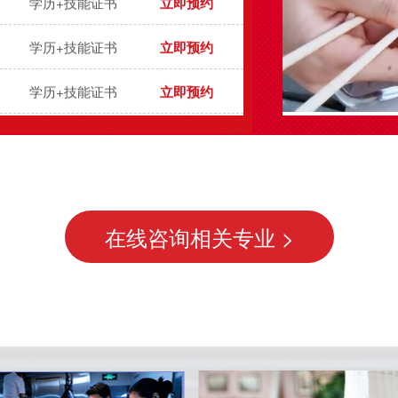
学历+技能证书
立即预约
学历+技能证书
立即预约
学历+技能证书
立即预约
学历+技能证书
立即预约
学历+技能证书
立即预约
学历+技能证书
立即预约
在线咨询相关专业 >
学历+技能证书
立即预约
学历+技能证书
立即预约