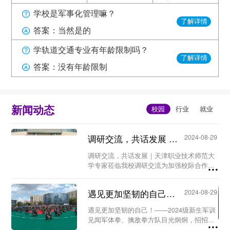
学校是军事化管理嘛？
了解详情
答案：当然是的
学轨道交通专业有年龄限制吗？
了解详情
答案：没有年龄限制
新闻动态
调研交流，共话发展 ｜天津职业技术师范大学专家莅临我校...
2024-08-29
调研交流，共话发展｜天津职业技术师范大
学专家莅临我校调研交流为加强校际合作，
优化师资队伍，提高教育教学质量，构建新
型人才培养机制。8月26日上午，天津职业
遇见更加坚韧的自己！ ——2024级新生军训见闻...
2024-08-29
技术师范大学工程实训中心暨世界技能大赛
中国（天...
遇见更加坚韧的自己！——2024级新生军训
见闻军体拳、擒敌拳方队目光炯炯，招招到
位；匕首操方队身形矫健，动作凌厉……8