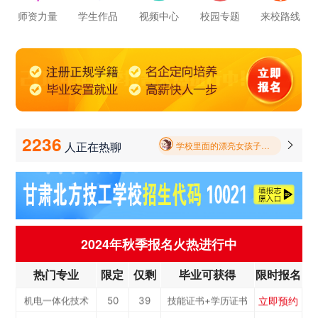
立即预约
新能源汽车技术
150
116
技能证书+学历证书
师资力量
学生作品
视频中心
校园专题
来校路线
学校里面的漂亮女孩子多不多呀
立即预约
公路施工与养护
30
23
技能证书+学历证书
报名要带哪些东西
立即预约
电子商务
30
23
技能证书+学历证书
毕业以后的就业率怎么样呀
立即预约
电梯工程技术
30
23
技能证书+学历证书
立即预约
工业机器人运维
50
39
技能证书+学历证书
学校环境怎么样啊 视频上看上去还挺不 错的 有实地去看过的么
立即预约
电子技术应用
50
39
技能证书+学历证书
2236
人正在热聊

学校里面的漂亮女孩子多不多呀
立即预约
美容美发
50
39
技能证书+学历证书
报名要带哪些东西
立即预约
烹饪(中西式面点)
40
31
技能证书+学历证书
立即预约
烹饪(中式烹调)
40
31
技能证书+学历证书
立即预约
健康服务与管理
40
31
技能证书+学历证书
2024年秋季报名火热进行中
立即预约
护理
90
69
技能证书+学历证书
热门专业
限定
仅剩
毕业可获得
限时报名
立即预约
化工工艺
30
23
技能证书+学历证书
立即预约
机电一体化技术
50
39
技能证书+学历证书