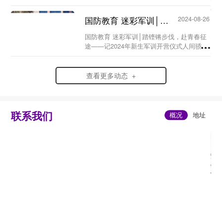
月26日，甘肃北方技工学校军事训练基地
——当青春邂逅“橄榄绿”，会擦出怎样的火
国防教育 迷彩军训│踏铿锵步伐，赴青春征途 ——记2024年新生军训开营仪式...
2024-08-26
花？...
国防教育 迷彩军训│踏铿锵步伐，赴青春征
途——记2024年新生军训开营仪式人间骄阳
正好少年风华正茂在丰收正酿的八月甘肃北
方技工学校迎来了2024级萌新们在盛夏与金
秋的交界处在青春与迷彩的邂逅里24级萌...
查看更多动态 +
联系我们