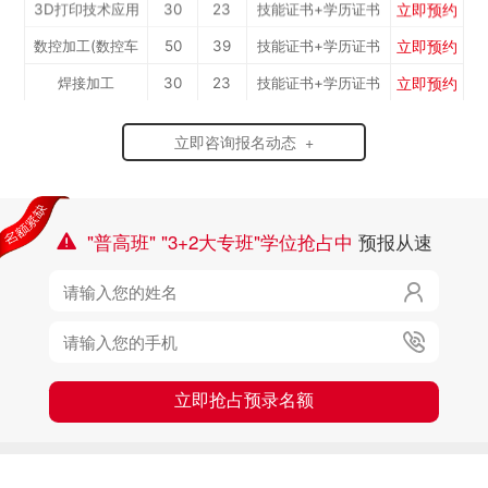
立即预约
3D打印技术应用
30
23
技能证书+学历证书
立即预约
数控加工(数控车
50
39
技能证书+学历证书
立即预约
焊接加工
30
23
技能证书+学历证书
工）
立即预约
消防工程技术
150
116
技能证书+学历证书
立即咨询报名动态 +
立即预约
农业机械运维
30
23
技能证书+学历证书
立即预约
通信运营服务
30
23
技能证书+学历证书
立即预约
计算机应用与维修
50
39
技能证书+学历证书
"普高班" "3+2大专班"学位抢占中
预报从速

立即预约
幼儿教育
150
116
技能证书+学历证书

立即预约
轨道交通车辆运检
50
39
技能证书+学历证书
立即预约

铁路客运服务
150
116
技能证书+学历证书
立即预约
新能源汽车技术
150
116
技能证书+学历证书
立即抢占预录名额
立即预约
公路施工与养护
30
23
技能证书+学历证书