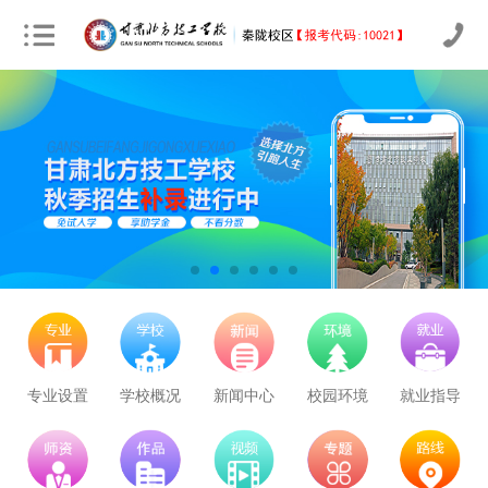
立即预约
农业机械运维
30
23
技能证书+学历证书
立即预约
通信运营服务
30
23
技能证书+学历证书
立即预约
计算机应用与维修
50
39
技能证书+学历证书
专业设置
学校概况
新闻中心
校园环境
就业指导
立即预约
幼儿教育
150
116
技能证书+学历证书
立即预约
轨道交通车辆运检
50
39
技能证书+学历证书
立即预约
铁路客运服务
150
116
技能证书+学历证书