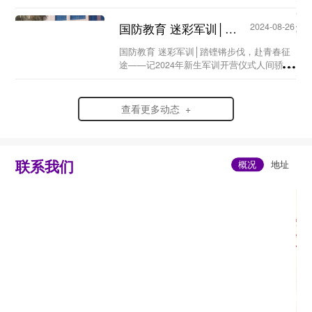
月26日，甘肃北方技工学校军事训练基地
——当青春邂逅“橄榄绿”，会擦出怎样的火
国防教育 迷彩军训│踏铿锵步伐，赴青春征途 ——记2024年新生军训开营仪式...
2024-08-26
花？...
国防教育 迷彩军训│踏铿锵步伐，赴青春征
途——记2024年新生军训开营仪式人间骄阳
正好少年风华正茂在丰收正酿的八月甘肃北
方技工学校迎来了2024级萌新们在盛夏与金
秋的交界处在青春与迷彩的邂逅里24级萌...
查看更多动态 +
联系我们