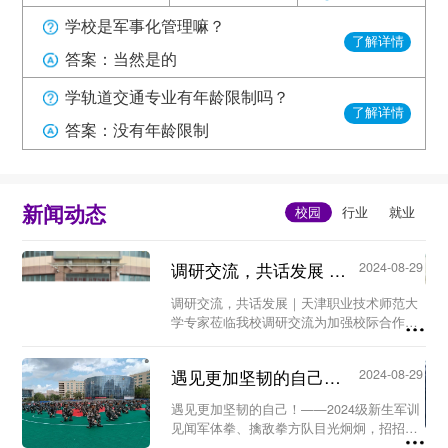
学校是军事化管理嘛？
了解详情
答案：当然是的
学轨道交通专业有年龄限制吗？
了解详情
答案：没有年龄限制
新闻动态
调研交流，共话发展 ｜天津职业技术师范大学专家莅临我校...
2024-08-29
调研交流，共话发展｜天津职业技术师范大
学专家莅临我校调研交流为加强校际合作，
优化师资队伍，提高教育教学质量，构建新
型人才培养机制。8月26日上午，天津职业
遇见更加坚韧的自己！ ——2024级新生军训见闻...
2024-08-29
技术师范大学工程实训中心暨世界技能大赛
中国（天...
遇见更加坚韧的自己！——2024级新生军训
见闻军体拳、擒敌拳方队目光炯炯，招招到
位；匕首操方队身形矫健，动作凌厉……8