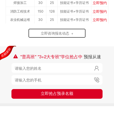
立即预约
焊接加工
30
25
技能证书+学历证书
工）
立即预约
消防工程技术
150
126
技能证书+学历证书
立即预约
农业机械运维
30
25
技能证书+学历证书
立即预约
通信运营服务
30
25
技能证书+学历证书
立即咨询报名动态 +
立即预约
计算机应用与维修
50
42
技能证书+学历证书
立即预约
幼儿教育
150
126
技能证书+学历证书
立即预约
轨道交通车辆运检
50
42
技能证书+学历证书
"普高班" "3+2大专班"学位抢占中
预报从速

立即预约
铁路客运服务
150
126
技能证书+学历证书

立即预约
新能源汽车技术
150
126
技能证书+学历证书
立即预约

公路施工与养护
30
25
技能证书+学历证书
立即抢占预录名额