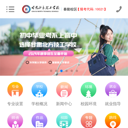
立即预约
农业机械运维
30
25
技能证书+学历证书
立即预约
通信运营服务
30
25
技能证书+学历证书
立即预约
计算机应用与维修
50
42
技能证书+学历证书
立即预约
幼儿教育
150
126
技能证书+学历证书
立即预约
轨道交通车辆运检
50
42
技能证书+学历证书
专业设置
学校概况
新闻中心
校园环境
就业指导
立即预约
铁路客运服务
150
126
技能证书+学历证书
立即预约
新能源汽车技术
150
126
技能证书+学历证书
学校里面的漂亮女孩子多不多呀
立即预约
公路施工与养护
30
25
技能证书+学历证书