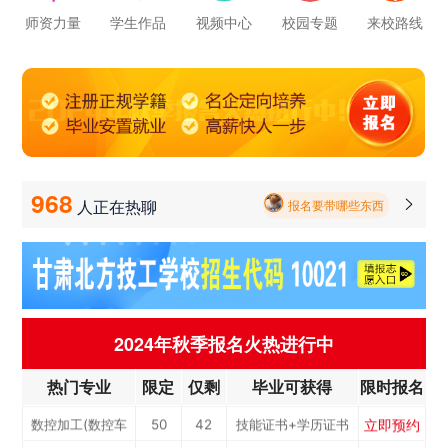
立即预约
电子商务
30
25
技能证书+学历证书
师资力量
学生作品
视频中心
校园专题
来校路线
报名要带哪些东西
立即预约
电梯工程技术
30
25
技能证书+学历证书
毕业以后的就业率怎么样呀
立即预约
工业机器人运维
50
42
技能证书+学历证书
学校环境怎么样啊 视频上看上去还挺不 错的 有实地去看过的么
立即预约
电子技术应用
50
42
技能证书+学历证书
立即预约
美容美发
50
42
技能证书+学历证书
学校里面的漂亮女孩子多不多呀
立即预约
烹饪(中西式面点)
40
34
技能证书+学历证书
968
人正在热聊

报名要带哪些东西
立即预约
烹饪(中式烹调)
40
34
技能证书+学历证书
立即预约
健康服务与管理
40
34
技能证书+学历证书
立即预约
护理
90
76
技能证书+学历证书
立即预约
化工工艺
30
25
技能证书+学历证书
2024年秋季报名火热进行中
立即预约
机电一体化技术
50
42
技能证书+学历证书
热门专业
限定
仅剩
毕业可获得
限时报名
立即预约
3D打印技术应用
30
25
技能证书+学历证书
立即预约
数控加工(数控车
50
42
技能证书+学历证书